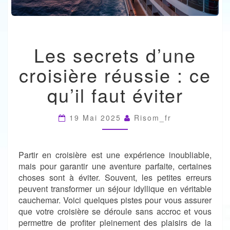
LES
Les secrets d’une
SECRETS
D’UNE
croisière réussie : ce
CROISIÈRE
RÉUSSIE
qu’il faut éviter
:
CE
QU’IL
19 Mai 2025
Risom_fr
FAUT
ÉVITER
Partir en croisière est une expérience inoubliable,
mais pour garantir une aventure parfaite, certaines
choses sont à éviter. Souvent, les petites erreurs
peuvent transformer un séjour idyllique en véritable
cauchemar. Voici quelques pistes pour vous assurer
que votre croisière se déroule sans accroc et vous
permettre de profiter pleinement des plaisirs de la