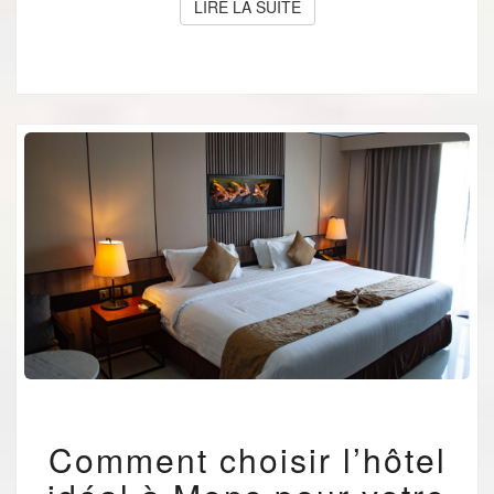
LIRE LA SUITE
LIRE LA SUITE
COMMENT
Comment choisir l’hôtel
CHOISIR
L’HÔTEL