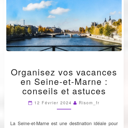
ORGANISEZ
Organisez vos vacances
VOS
VACANCES
en Seine-et-Marne :
EN
SEINE-
conseils et astuces
ET-
MARNE
12 Février 2024
Risom_fr
:
CONSEILS
ET
ASTUCES
La Seine-et-Marne est une destination idéale pour