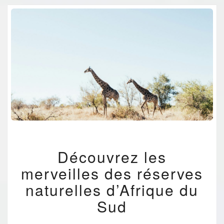
DÉCOUVREZ
Découvrez les
LES
MERVEILLES
merveilles des réserves
DES
RÉSERVES
naturelles d’Afrique du
NATURELLES
Sud
D’AFRIQUE
DU
SUD