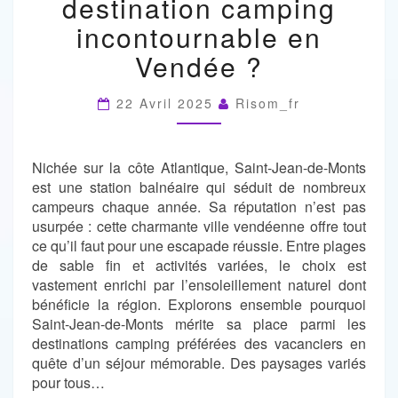
destination camping
EST
incontournable en
UNE
DESTINATION
Vendée ?
CAMPING
INCONTOURNABLE
EN
22 Avril 2025
Risom_fr
VENDÉE
?
Nichée sur la côte Atlantique, Saint-Jean-de-Monts
est une station balnéaire qui séduit de nombreux
campeurs chaque année. Sa réputation n’est pas
usurpée : cette charmante ville vendéenne offre tout
ce qu’il faut pour une escapade réussie. Entre plages
de sable fin et activités variées, le choix est
vastement enrichi par l’ensoleillement naturel dont
bénéficie la région. Explorons ensemble pourquoi
Saint-Jean-de-Monts mérite sa place parmi les
destinations camping préférées des vacanciers en
quête d’un séjour mémorable. Des paysages variés
pour tous…