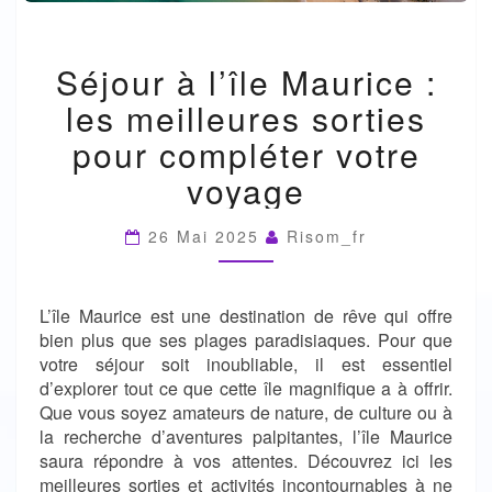
SÉJOUR
Séjour à l’île Maurice :
À
L’ÎLE
les meilleures sorties
MAURICE
:
pour compléter votre
LES
voyage
MEILLEURES
SORTIES
POUR
26 Mai 2025
Risom_fr
COMPLÉTER
VOTRE
VOYAGE
L’île Maurice est une destination de rêve qui offre
bien plus que ses plages paradisiaques. Pour que
votre séjour soit inoubliable, il est essentiel
d’explorer tout ce que cette île magnifique a à offrir.
Que vous soyez amateurs de nature, de culture ou à
la recherche d’aventures palpitantes, l’île Maurice
saura répondre à vos attentes. Découvrez ici les
meilleures sorties et activités incontournables à ne