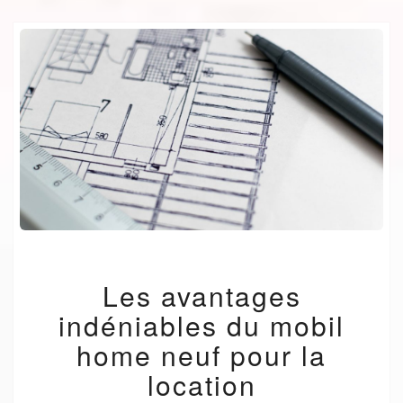
LES
Les avantages
AVANTAGES
INDÉNIABLES
indéniables du mobil
DU
MOBIL
home neuf pour la
HOME
location
NEUF
POUR