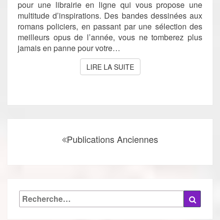
pour une librairie en ligne qui vous propose une
multitude d’inspirations. Des bandes dessinées aux
romans policiers, en passant par une sélection des
meilleurs opus de l’année, vous ne tomberez plus
jamais en panne pour votre…
LIRE LA SUITE
LIRE LA SUITE
Navigation
au
Publications Anciennes
sein
des
articles
Rechercher :
Reche