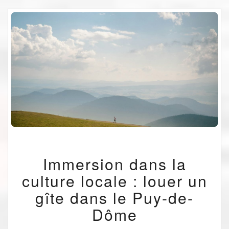
IMMERSION
Immersion dans la
DANS
LA
culture locale : louer un
CULTURE
LOCALE
gîte dans le Puy-de-
:
Dôme
LOUER
UN