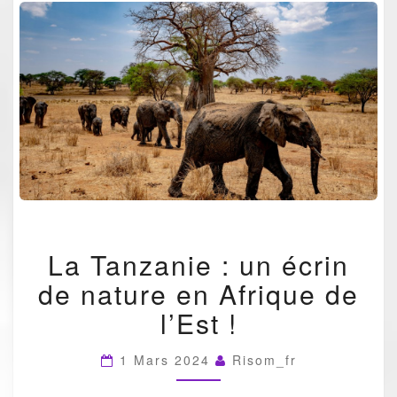
LA
La Tanzanie : un écrin
TANZANIE
:
de nature en Afrique de
UN
ÉCRIN
l’Est !
DE
NATURE
1 Mars 2024
Risom_fr
EN
AFRIQUE