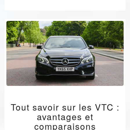
TOUT
Tout savoir sur les VTC :
SAVOIR
SUR
avantages et
LES
VTC
comparaisons
: