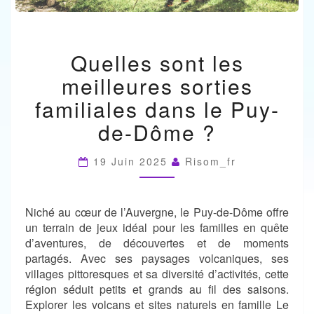
QUELLES
Quelles sont les
SONT
LES
meilleures sorties
MEILLEURES
SORTIES
familiales dans le Puy-
FAMILIALES
de-Dôme ?
DANS
LE
PUY-
19 Juin 2025
Risom_fr
DE-
DÔME
?
Niché au cœur de l’Auvergne, le Puy-de-Dôme offre
un terrain de jeux idéal pour les familles en quête
d’aventures, de découvertes et de moments
partagés. Avec ses paysages volcaniques, ses
villages pittoresques et sa diversité d’activités, cette
région séduit petits et grands au fil des saisons.
Explorer les volcans et sites naturels en famille Le