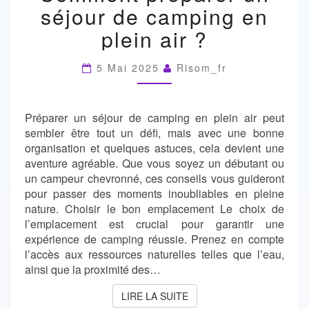
UN
séjour de camping en
SÉJOUR
DE
plein air ?
CAMPING
EN
5 Mai 2025
Risom_fr
PLEIN
AIR
?
Préparer un séjour de camping en plein air peut
sembler être tout un défi, mais avec une bonne
organisation et quelques astuces, cela devient une
aventure agréable. Que vous soyez un débutant ou
un campeur chevronné, ces conseils vous guideront
pour passer des moments inoubliables en pleine
nature. Choisir le bon emplacement Le choix de
l’emplacement est crucial pour garantir une
expérience de camping réussie. Prenez en compte
l’accès aux ressources naturelles telles que l’eau,
ainsi que la proximité des…
LIRE LA SUITE
LIRE LA SUITE