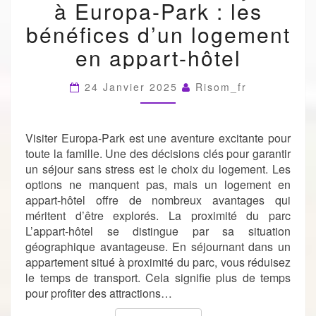
à Europa-Park : les
SÉJOUR
À
bénéfices d’un logement
EUROPA-
en appart-hôtel
PARK
:
LES
24 Janvier 2025
Risom_fr
BÉNÉFICES
D’UN
LOGEMENT
Visiter Europa-Park est une aventure excitante pour
EN
APPART-
toute la famille. Une des décisions clés pour garantir
HÔTEL
un séjour sans stress est le choix du logement. Les
options ne manquent pas, mais un logement en
appart-hôtel offre de nombreux avantages qui
méritent d’être explorés. La proximité du parc
L’appart-hôtel se distingue par sa situation
géographique avantageuse. En séjournant dans un
appartement situé à proximité du parc, vous réduisez
le temps de transport. Cela signifie plus de temps
pour profiter des attractions…