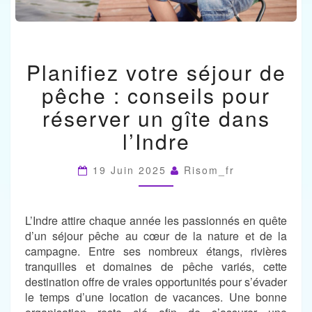
PLANIFIEZ
Planifiez votre séjour de
VOTRE
SÉJOUR
pêche : conseils pour
DE
PÊCHE
réserver un gîte dans
:
l’Indre
CONSEILS
POUR
RÉSERVER
19 Juin 2025
Risom_fr
UN
GÎTE
DANS
L’Indre attire chaque année les passionnés en quête
L’INDRE
d’un séjour pêche au cœur de la nature et de la
campagne. Entre ses nombreux étangs, rivières
tranquilles et domaines de pêche variés, cette
destination offre de vraies opportunités pour s’évader
le temps d’une location de vacances. Une bonne