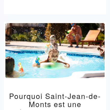
POURQUOI
Pourquoi Saint-Jean-de-
SAINT-
JEAN-
Monts est une
DE-
MONTS