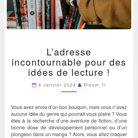
L’ADRESSE
L’adresse
INCONTOURNABLE
POUR
incontournable pour des
DES
IDÉES
idées de lecture !
DE
LECTURE
6 Janvier 2024
Risom_fr
!
Vous avez envie d’un bon bouquin, mais vous n’avez
aucune idée du genre qui pourrait vous plaire ? Vous
êtes à la recherche d’une aventure de fiction, d’une
bonne dose de développement personnel ou d’un
plongeon dans un manga ? Alors, vous allez craquer