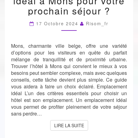
idéal à Mons pour votre
IDÉAL
À
prochain séjour ?
MONS
POUR
17 Octobre 2024
Risom_fr
VOTRE
PROCHAIN
SÉJOUR
?
Mons, charmante ville belge, offre une variété
d’options pour les visiteurs en quête du parfait
mélange de tranquillité et de proximité urbaine.
Trouver l’hôtel à Mons qui convient le mieux à vos
besoins peut sembler complexe, mais avec quelques
conseils, cette tâche devient plus simple. Ce guide
vous aidera à faire un choix éclairé. Emplacement
idéal L’un des critères essentiels pour choisir un
hôtel est son emplacement. Un emplacement idéal
vous permet de profiter pleinement de votre séjour
sans perdre…
LIRE LA SUITE
LIRE LA SUITE