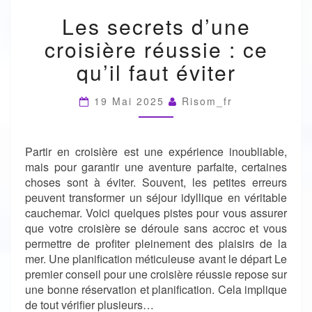
LES
Les secrets d’une
SECRETS
D’UNE
croisière réussie : ce
CROISIÈRE
RÉUSSIE
qu’il faut éviter
:
CE
19 Mai 2025
Risom_fr
QU’IL
FAUT
ÉVITER
Partir en croisière est une expérience inoubliable,
mais pour garantir une aventure parfaite, certaines
choses sont à éviter. Souvent, les petites erreurs
peuvent transformer un séjour idyllique en véritable
cauchemar. Voici quelques pistes pour vous assurer
que votre croisière se déroule sans accroc et vous
permettre de profiter pleinement des plaisirs de la
mer. Une planification méticuleuse avant le départ Le
premier conseil pour une croisière réussie repose sur
une bonne réservation et planification. Cela implique
de tout vérifier plusieurs…