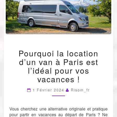
POURQUOI
Pourquoi la location
LA
LOCATION
d’un van à Paris est
D’UN
VAN
l’idéal pour vos
À
vacances !
PARIS
EST
L’IDÉAL
1 Février 2024
Risom_fr
POUR
VOS
VACANCES
Vous cherchez une alternative originale et pratique
!
pour partir en vacances au départ de Paris ? Ne