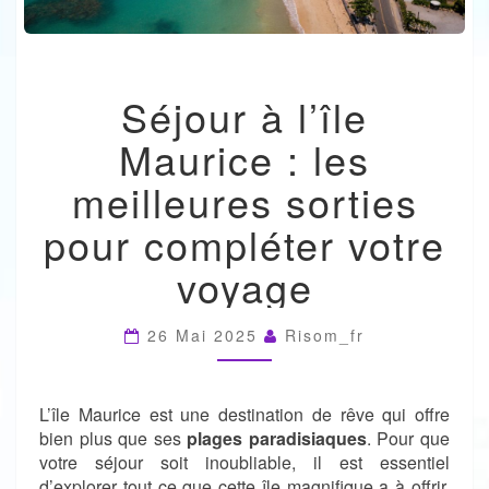
SÉJOUR
Séjour à l’île
À
L’ÎLE
Maurice : les
MAURICE
:
meilleures sorties
LES
MEILLEURES
pour compléter votre
SORTIES
POUR
voyage
COMPLÉTER
VOTRE
VOYAGE
26 Mai 2025
Risom_fr
L’île Maurice est une destination de rêve qui offre
bien plus que ses
plages paradisiaques
. Pour que
votre séjour soit inoubliable, il est essentiel
d’explorer tout ce que cette île magnifique a à offrir.