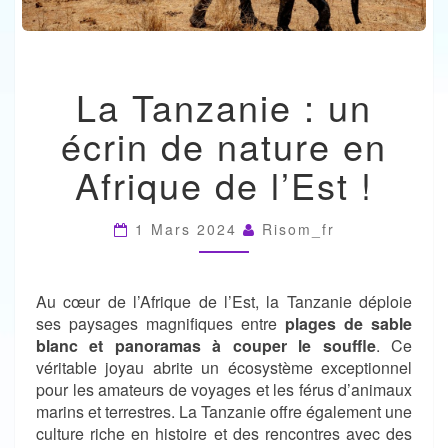
LA
La Tanzanie : un
TANZANIE
:
écrin de nature en
UN
ÉCRIN
Afrique de l’Est !
DE
NATURE
EN
1 Mars 2024
Risom_fr
AFRIQUE
DE
L’EST
!
Au cœur de l’Afrique de l’Est, la Tanzanie déploie
ses paysages magnifiques entre
plages de sable
blanc et panoramas à couper le souffle
. Ce
véritable joyau abrite un écosystème exceptionnel
pour les amateurs de voyages et les férus d’animaux
marins et terrestres. La Tanzanie offre également une
culture riche en histoire et des rencontres avec des