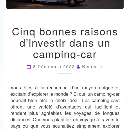
CINQ
Cinq bonnes raisons
BONNES
RAISONS
d’investir dans un
D’INVESTIR
DANS
camping-car
UN
CAMPING-
CAR
8 Décembre 2022
Risom_fr
Vous êtes à la recherche d’un moyen unique et
excitant d’explorer le monde ? Si oui, un camping-car
pourrait bien être le choix idéal. Les camping-cars
offrent une variété d’avantages qui facilitent et
rendent plus agréables les voyages de longues
distances. Que vous planifiez un voyage à travers le
pays ou que vous souhaitiez simplement explorer