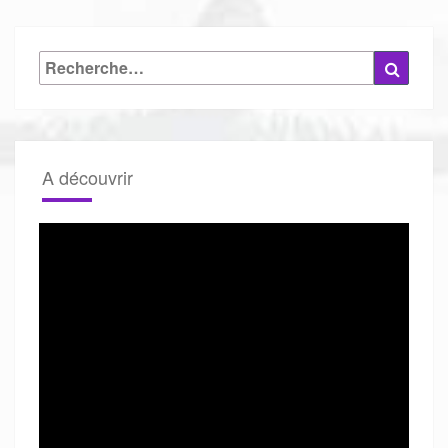
Rechercher :
Reche
A découvrir