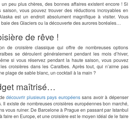
e un peu plus chères, des bonnes affaires existent encore ! Si
 saison, vous pouvez trouver des réductions incroyables en
l’Alaska est un endroit absolument magnifique à visiter. Vous
la baie des Glaciers ou la découverte des aurores boréales…
isière de rêve !
on de croisière classique qui offre de nombreuses options
araïbes se déroulent généralement pendant les mois d’hiver,
 même si vous réservez pendant la haute saison, vous pouvez
 les croisières dans les Caraïbes. Après tout, qui n’aime pas
e plage de sable blanc, un cocktail à la main ?
dget maîtrisé…
 de
découvrir plusieurs pays européens
sans avoir à dépenser
els. Il existe de nombreuses croisières européennes bon marché,
sans vous ruiner. De Barcelone à Prague en passant par Istanbul
 à faire en Europe, et une croisière est le moyen idéal de le faire