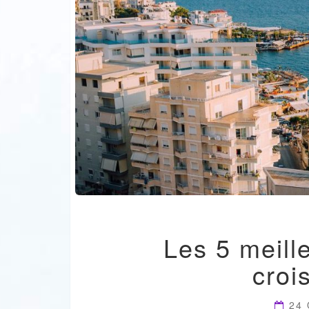
Les 5 meill
croi
24 