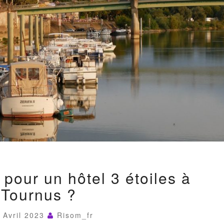
POURQUOI
 pour un hôtel 3 étoiles à
OPTER
POUR
Tournus ?
UN
HÔTEL
3
 Avril 2023
Risom_fr
ÉTOILES