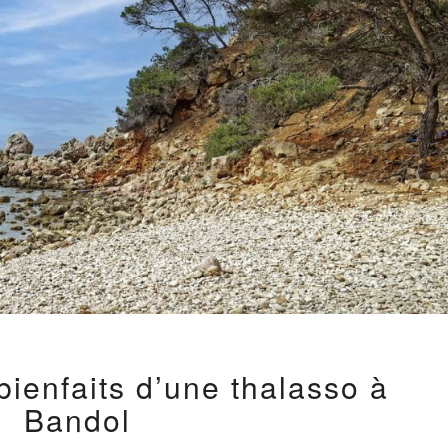
DÉCOUVREZ
ienfaits d’une thalasso à
LES
BIENFAITS
Bandol
D’UNE
THALASSO