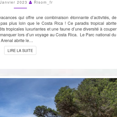
MANQUER
 Janvier 2023
Risom_fr
LORS
D’UN
vacances qui offre une combinaison étonnante d’activités, de
VOYAGE
AU
as plus loin que le Costa Rica ! Ce paradis tropical abrite
COSTA
êts tropicales luxuriantes et une faune d’une diversité à couper
RICA
as manquer lors d’un voyage au Costa Rica. Le Parc national du
 Arenal abrite le…
LIRE LA SUITE
LIRE LA SUITE