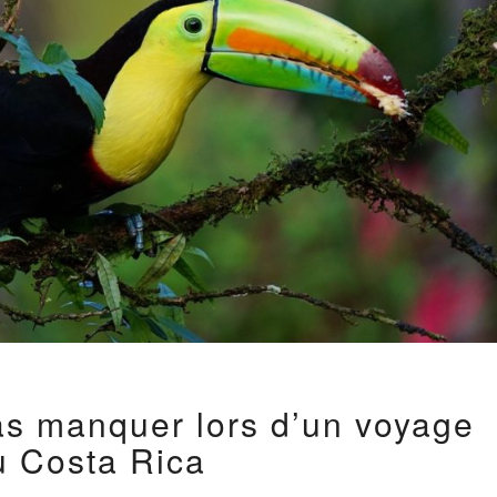
4
as manquer lors d’un voyage
ENDROITS
À
u Costa Rica
NE
PAS