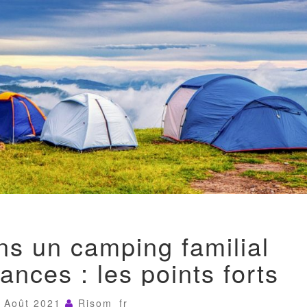
SÉJOURNER
ns un camping familial
DANS
UN
ances : les points forts
CAMPING
FAMILIAL
DURANT
 Août 2021
Risom_fr
LES