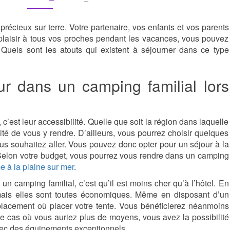
VACANCES
:
récieux sur terre. Votre partenaire, vos enfants et vos parents
LES
e plaisir à tous vos proches pendant les vacances, vous pouvez
POINTS
Quels sont les atouts qui existent à séjourner dans ce type
FORTS
ur dans un camping familial lors
c’est leur accessibilité. Quelle que soit la région dans laquelle
ité de vous y rendre. D’ailleurs, vous pourrez choisir quelques
ous souhaitez aller. Vous pouvez donc opter pour un séjour à la
Selon votre budget, vous pourrez vous rendre dans un camping
 à la plaine sur mer
.
 camping familial, c’est qu’il est moins cher qu’à l’hôtel. En
, mais elles sont toutes économiques. Même en disposant d’un
placement où placer votre tente. Vous bénéficierez néanmoins
le cas où vous auriez plus de moyens, vous avez la possibilité
vec des équipements exceptionnels.